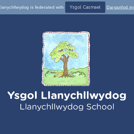
lanychllwydog is federated with
Ysgol Casmael
Darganfod mw