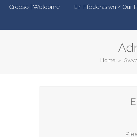
Croeso | Welcome
Ein Ffederasiwn / Our 
Adr
Home
»
Gwybo
E
Plea