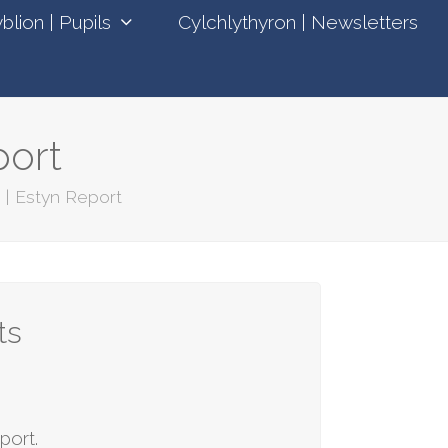
blion | Pupils
Cylchlythyron | Newsletters
port
 | Estyn Report
ts
port.