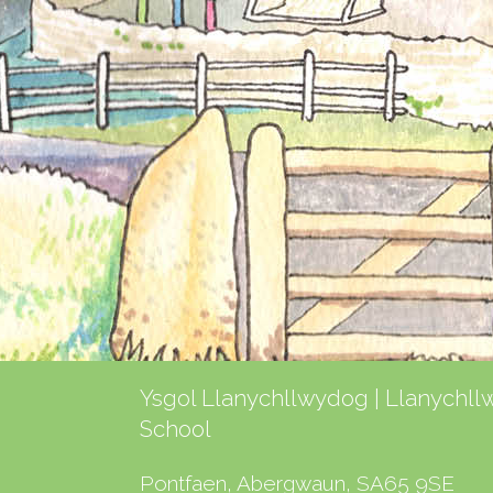
Ysgol Llanychllwydog | Llanychl
School
Pontfaen, Abergwaun, SA65 9SE