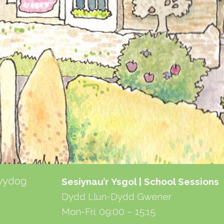
lwydog
Sesiynau’r Ysgol | School Sessions
Dydd Llun-Dydd Gwener
Mon-Fri: 09:00 – 15:15