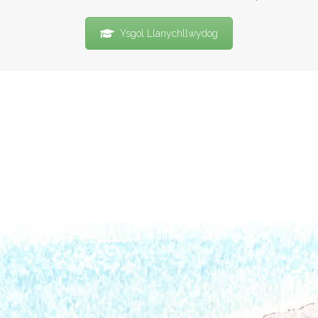
Ysgol Llanychllwydog