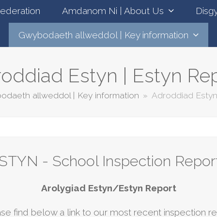
Federation
Amdanom Ni | About Us
Disgy
Gwybodaeth allweddol | Key information
oddiad Estyn | Estyn Re
daeth allweddol | Key information
»
Adroddiad Estyn
STYN - School Inspection Repor
Arolygiad Estyn/Estyn Report
se find below a link to our most recent inspection re